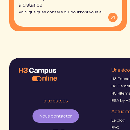
à distance
Voici quelques conseils qui pourront vous aider pour réussir votre formation à distance.
Une éco
H3 Educa
H3 Camp
H3 Hitem
ESA by H
01 30 06 33 65
Actualit
Nous contacter
Le blog
FAQ