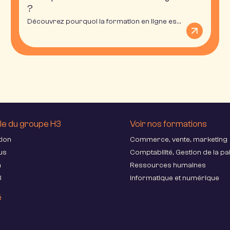
?
Découvrez pourquoi la formation en ligne est un bon moyen de vous reconvertir professionnellement ou d'acquérir de nouvelles compétences avec H3 Campus Online.
le du groupe H3
Voir nos formations
tion
Commerce, vente, marketing
us
Comptabilité, Gestion de la pai
a
Ressources humaines
3
Informatique et numérique
é