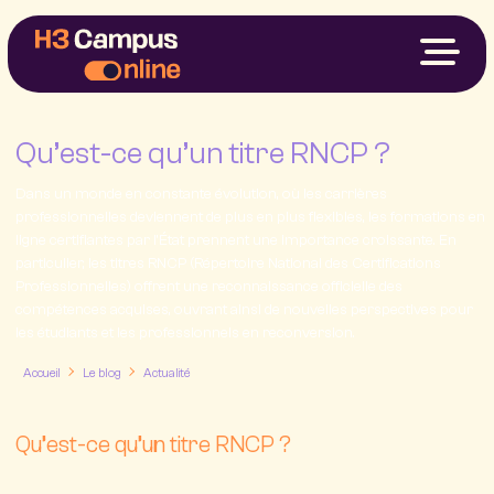
Nos Formations
Votre Projet
Financements
Qu’est-ce qu’un titre RNCP ?
À Propos
Dans un monde en constante évolution, où les carrières
professionnelles deviennent de plus en plus flexibles, les formations en
My H3
ligne certifiantes par l’État prennent une importance croissante. En
particulier, les titres RNCP (Répertoire National des Certifications
Professionnelles) offrent une reconnaissance officielle des
Nous contacter
compétences acquises, ouvrant ainsi de nouvelles perspectives pour
les étudiants et les professionnels en reconversion.
Le 21 mai 2024
Accueil
Le blog
Actualité
Qu’est-ce qu’un titre RNCP ?