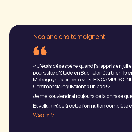
Nos anciens témoignent
« J’étais désespéré quand j’ai appris en jui
poursuite d’étude en Bachelor était remis 
Mehagni, m’a orienté vers H3 CAMPUS ONLIN
Commercial équivalent à un bac+2.
Je me souviendrai toujours de la phrase que
Et voilà, grâce à cette formation complète et
explications détaillées, ainsi qu’aux précieu
Wassim M
titre NTC. Je commence mon alternance da
Bachelor « Vente et Négociation Commercia