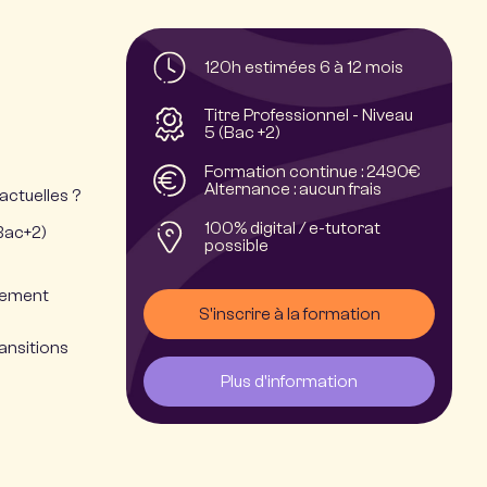
120h estimées 6 à 12 mois
Titre Professionnel - Niveau
5 (Bac +2)
Formation continue : 2490€
Alternance : aucun frais
actuelles ?
100% digital / e-tutorat
(Bac+2)
possible
gnement
S'inscrire à la formation
ansitions
Plus d'information