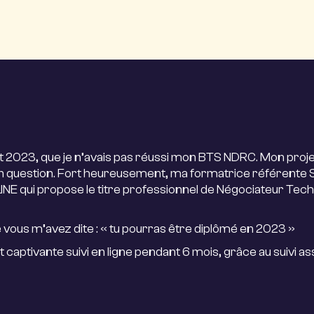
llet 2023, que je n’avais pas réussi mon BTS NDRC. Mon proj
en question. Fort heureusement, ma formatrice référente 
E qui propose le titre professionnel de Négociateur Tech
 vous m’avez dite : « tu pourras être diplômé en 2023 »
 captivante suivi en ligne pendant 6 mois, grâce au suivi as
x conseils de Rémy, je suis depuis le 28 décembre 2023 titul
ns quelques semaines grâce à la rentrée décalée du
le ». Cette expérience en E-learning restera un souvenir