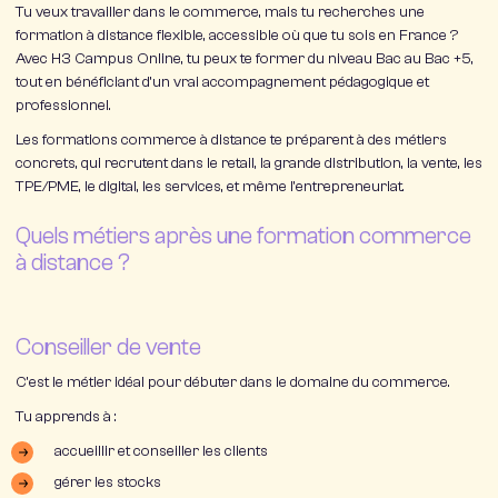
Tu veux travailler dans le commerce, mais tu recherches une
formation à distance
flexible, accessible où que tu sois en France ?
Avec
H3 Campus Online
, tu peux te former du
niveau Bac au Bac +5
,
tout en bénéficiant d’un vrai accompagnement pédagogique et
professionnel.
Les formations commerce à distance te préparent à des métiers
concrets, qui recrutent dans le
retail
, la
grande distribution
, la
vente
, les
TPE/PME
, le
digital
, les
services
, et même l’entrepreneuriat.
Quels métiers après une formation commerce
à distance ?
Conseiller de vente
C’est le métier idéal pour débuter dans le domaine du commerce.
Tu apprends à :
accueillir et conseiller les clients
gérer les stocks