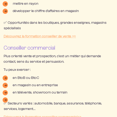
mettre en rayon
développer le chiffre d’affaires en magasin
✅ Opportunités dans les boutiques, grandes enseignes, magasins
spécialisés
Découvrez la formation conseiller de vente >>
Conseiller commercial
Plus orienté vente et prospection, c’est un métier qui demande
contact, sens du service et persuasion.
Tu peux exercer :
en BtoB ou BtoC
en magasin ou en entreprise
en télévente, showroom ou terrain
✅ Secteurs variés : automobile, banque, assurance, téléphonie,
services, logement…