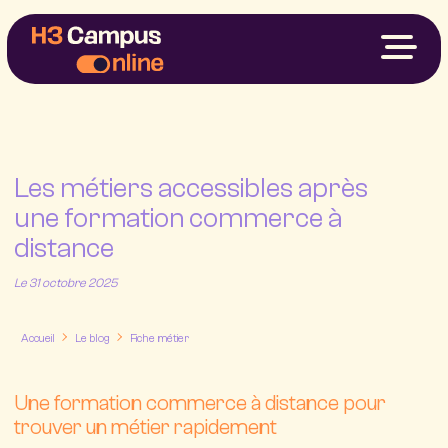
Nos Formations
Votre Projet
Financements
À Propos
Les métiers accessibles après
My H3
une formation commerce à
distance
Nous contacter
Le 31 octobre 2025
Accueil
Le blog
Fiche métier
Une formation commerce à distance pour
trouver un métier rapidement