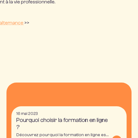
t à la vie professionnelle.
 alternance
>>
16 mai 2023
Pourquoi choisir la formation en ligne
?
Découvrez pourquoi la formation en ligne est un bon moyen de vous reconvertir professionnellement ou d'acquérir de nouvelles compétences avec H3 Campus Online.