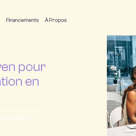
Financements
À Propos
yen pour
tion en
e formations en ligne
yen de financer et