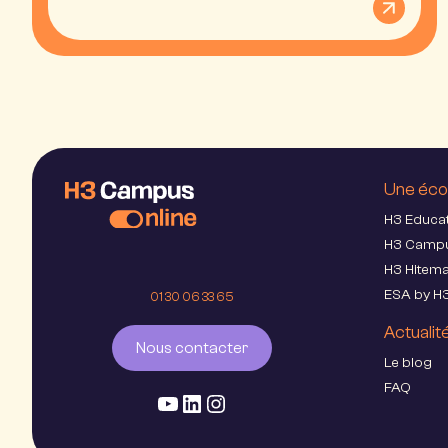
Une éco
H3 Educa
H3 Camp
H3 Hitem
ESA by H
01 30 06 33 65
Actualit
Nous contacter
Le blog
FAQ