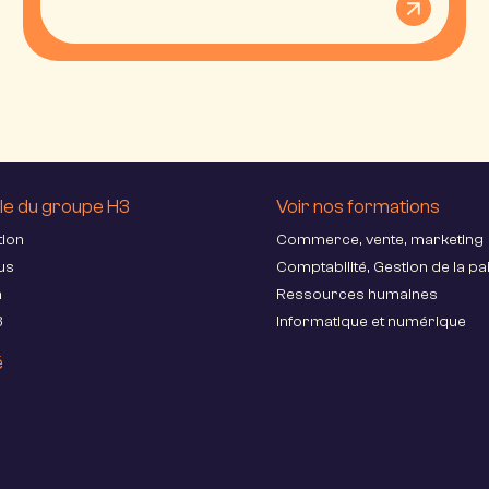
le du groupe H3
Voir nos formations
tion
Commerce, vente, marketing
us
Comptabilité, Gestion de la pai
a
Ressources humaines
3
Informatique et numérique
é