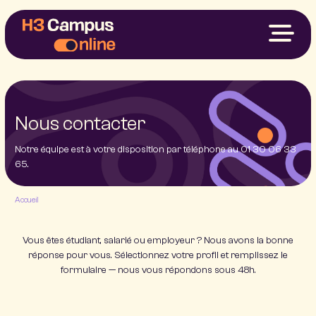
Nos Formations
Votre Projet
Financements
À Propos
Nous contacter
My H3
Notre équipe est à votre disposition par téléphone au
01 30 06 33
65
.
Nous contacter
Accueil
Vous êtes étudiant, salarié ou employeur ? Nous avons la bonne
réponse pour vous. Sélectionnez votre profil et remplissez le
formulaire — nous vous répondons sous 48h.