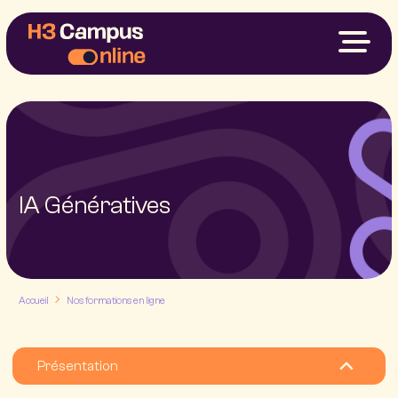
Nos Formations
Votre Projet
Financements
À Propos
My H3
IA Génératives
Nous contacter
Accueil
Nos formations en ligne
Présentation