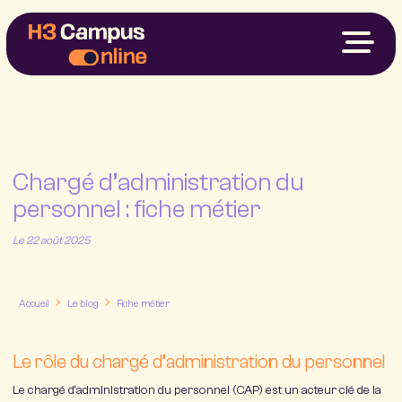
Nos Formations
Votre Projet
Financements
À Propos
Chargé d’administration du
My H3
personnel : fiche métier
Nous contacter
Le 22 août 2025
Accueil
Le blog
Fiche métier
Le rôle du chargé d’administration du personnel
Le
chargé d’administration du personnel
(CAP) est un acteur clé de la