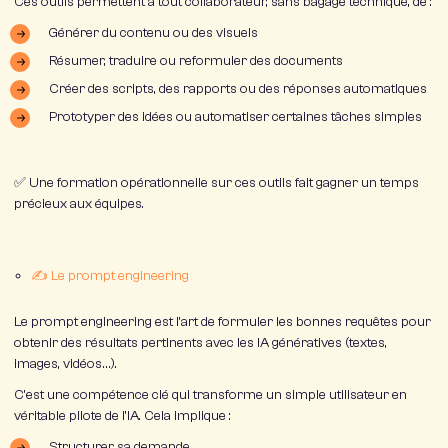
Ces outils permettent à
tout collaborateur, sans bagage technique
, de :
Générer du contenu ou des visuels
Résumer, traduire ou reformuler des documents
Créer des scripts, des rapports ou des réponses automatiques
Prototyper des idées ou automatiser certaines tâches simples
✅ Une
formation opérationnelle
sur ces outils fait gagner un temps
précieux aux équipes.
✍️ Le prompt engineering
Le
prompt engineering
est l’art de formuler les bonnes requêtes pour
obtenir des résultats pertinents avec les IA génératives (textes,
images, vidéos…).
C’est une compétence clé qui transforme un simple utilisateur en
véritable pilote de l’IA
. Cela implique :
Structurer sa demande