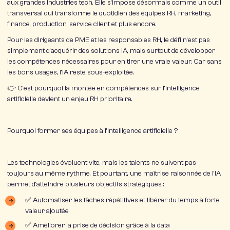
aux grandes industries tech. Elle s’impose désormais comme un
outil
transversal
qui transforme le quotidien des
équipes RH, marketing,
finance, production, service client
et plus encore.
Pour les
dirigeants de PME et les responsables RH
, le défi n’est pas
simplement d’acquérir des solutions IA, mais surtout de
développer
les compétences nécessaires
pour en tirer une vraie valeur. Car sans
les bons usages, l’IA reste sous-exploitée.
👉 C’est pourquoi la montée en compétences sur l’intelligence
artificielle devient un enjeu RH prioritaire.
Pourquoi former ses équipes à l’intelligence artificielle ?
Les technologies évoluent vite, mais les talents ne suivent pas
toujours au même rythme. Et pourtant, une
maîtrise raisonnée de l’IA
permet d’atteindre plusieurs objectifs stratégiques :
✅
Automatiser les tâches répétitives
et libérer du temps à forte
valeur ajoutée
✅
Améliorer la prise de décision
grâce à la data