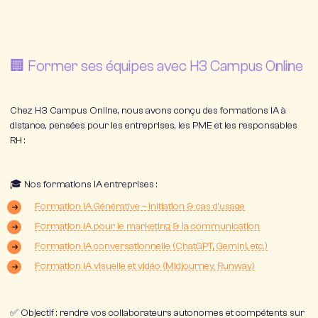
🏢 Former ses équipes avec H3 Campus Online
Chez
H3 Campus Online
, nous avons conçu des
formations IA à
distance
, pensées pour les entreprises, les PME et les responsables
RH :
🎓 Nos formations IA entreprises :
Formation IA Générative – initiation & cas d’usage
Formation IA pour le marketing & la communication
Formation IA conversationnelle (ChatGPT, Gemini, etc.)
Formation IA visuelle et vidéo (Midjourney, Runway)
✅ Objectif : rendre vos collaborateurs
autonomes et compétents
sur