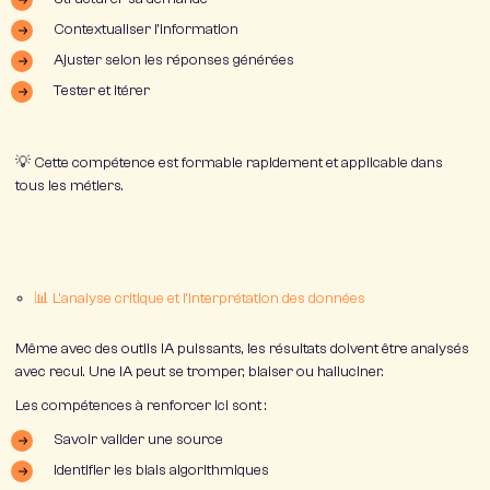
Contextualiser l’information
Ajuster selon les réponses générées
Tester et itérer
💡 Cette compétence est
formable rapidement
et applicable dans
tous les métiers.
📊 L’analyse critique et l’interprétation des données
Même avec des outils IA puissants, les résultats doivent être
analysés
avec recul
. Une IA peut se tromper, biaiser ou halluciner.
Les compétences à renforcer ici sont :
Savoir valider une source
Identifier les biais algorithmiques