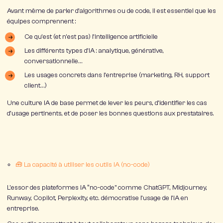
Avant même de parler d’algorithmes ou de code, il est essentiel que les
équipes comprennent :
Ce qu’est (et n’est pas) l’intelligence artificielle
Les différents types d’IA : analytique, générative,
conversationnelle…
Les
usages concrets dans l’entreprise
(marketing, RH, support
client…)
Une
culture IA de base
permet de lever les peurs, d’identifier les cas
d’usage pertinents, et de poser les bonnes questions aux prestataires.
🧰 La capacité à utiliser les outils IA (no-code)
L’essor des plateformes IA “no-code” comme
ChatGPT, Midjourney,
Runway, Copilot, Perplexity, etc.
démocratise l’usage de l’IA en
entreprise.