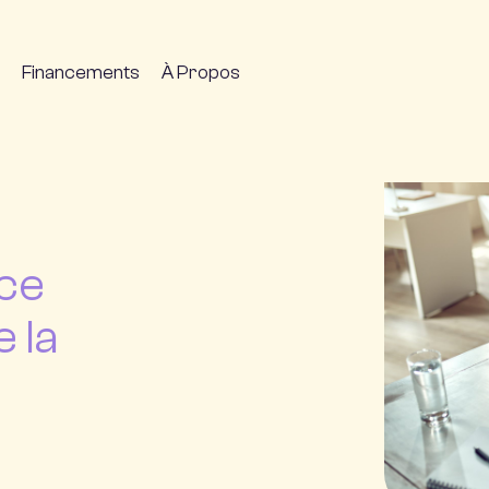
Financements
À Propos
nce
e la