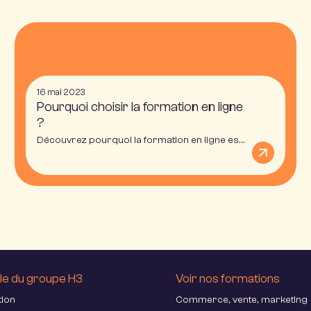
16 mai 2023
Pourquoi choisir la formation en ligne
?
Découvrez pourquoi la formation en ligne est un bon moyen de vous reconvertir professionnellement ou d'acquérir de nouvelles compétences avec H3 Campus Online.
le du groupe H3
Voir nos formations
tion
Commerce, vente, marketing